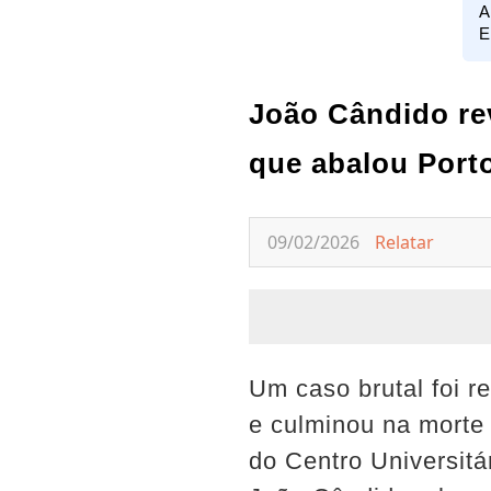
A
E
João Cândido rev
que abalou Porto
09/02/2026
Relatar
Um caso brutal foi r
e culminou na morte 
do Centro Universitá