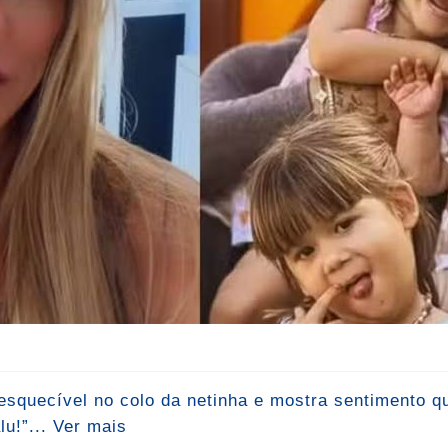
nesquecível no colo da netinha e mostra sentimento 
u!”... Ver mais