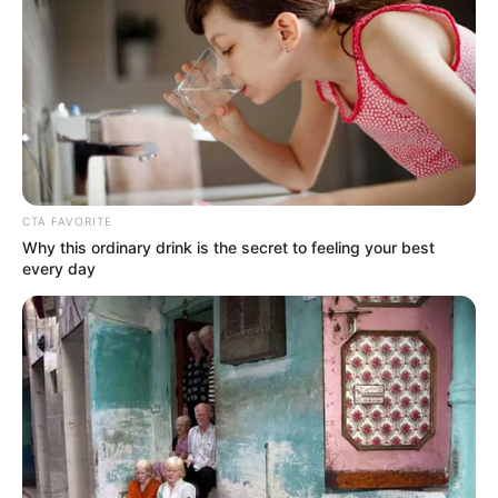
PUBLICIDADE
Segundo informações divulgadas pelo
jornal grego ProtoThema, uma
funcionária de limpeza de um hotel de
luxo na famosa praia de Ornos notou
água vazando de um dos quartos. Ao
entrar no local, acompanhada por
outros funcionários, encontrou Yago e
Ryan inconscientes dentro da