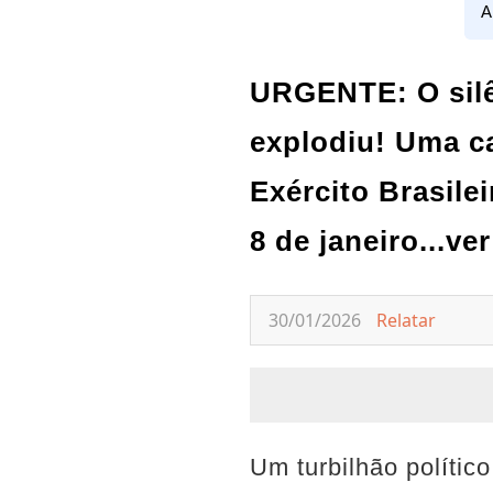
A
URGENTE: O silê
explodiu! Uma c
Exército Brasile
8 de janeiro...ve
30/01/2026
Relatar
Um turbilhão polític