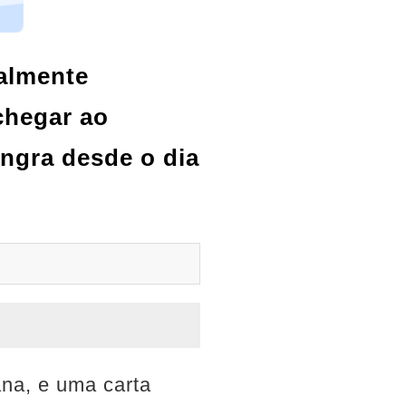
nalmente
chegar ao
angra desde o dia
ana, e uma carta