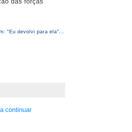
ção das forças
 “Eu devolvi para ela”...
a continuar